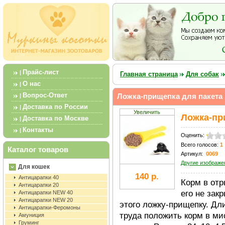
Прайс-лист
|
Главная страница
Для собак
О нас
|
Вопрос-Ответ
Ложка-прищепка для пакета
|
Доставка по России
|
Увеличить
Ложка-пр
Доставка по Москве
|
Контакты
|
Оценить:
Всего голосов:
1
Каталог товаров
Артикул:
0069
Другие изображе
Для кошек
140 р.
Антицарапки 40
Корм в отр
Антицарапки 20
его не зак
Антицарапки NEW 40
Антицарапки NEW 20
этого ложку-прищепку. Дл
Антицарапки-Феромоны
труда положить корм в мис
Амуниция
Груминг