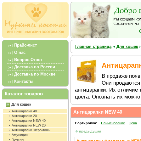
Прайс-лист
|
Главная страница
Для кошек
О нас
|
Вопрос-Ответ
|
Антицарап
Доставка по России
|
Доставка по Москве
|
В продаже появ
Контакты
|
Они продаются 
антицарапки. Их отличие 
Каталог товаров
цвета. Опознать их можно
Для кошек
Антицарапки 40
Антицарапки NEW 40
Антицарапки 20
Антицарапки NEW 40
Сортировка:
Наименование
Цена
Антицарапки NEW 20
Антицарапки-Феромоны
предыдущая
Амуниция
Груминг