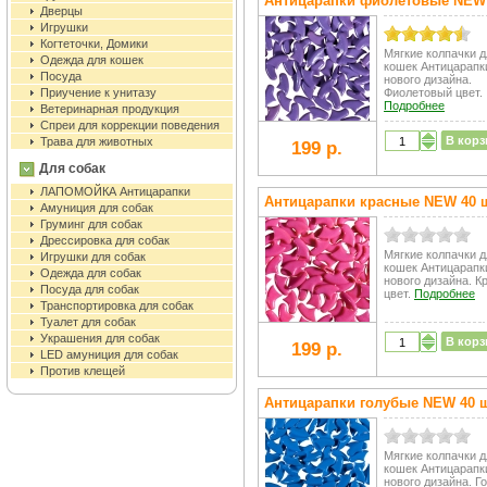
Антицарапки фиолетовые NEW
Дверцы
Игрушки
Когтеточки, Домики
Мягкие колпачки д
Одежда для кошек
кошек Антицарапк
Посуда
нового дизайна.
Приучение к унитазу
Фиолетовый цвет.
Подробнее
Ветеринарная продукция
Спреи для коррекции поведения
В корз
Трава для животных
199 р.
Для собак
ЛАПОМОЙКА Антицарапки
Антицарапки красные NEW 40 
Амуниция для собак
Груминг для собак
Дрессировка для собак
Мягкие колпачки д
Игрушки для собак
кошек Антицарапк
Одежда для собак
нового дизайна. К
Посуда для собак
цвет.
Подробнее
Транспортировка для собак
Туалет для собак
Украшения для собак
В корз
199 р.
LED амуниция для собак
Против клещей
Антицарапки голубые NEW 40 
Мягкие колпачки д
кошек Антицарапк
нового дизайна. Г