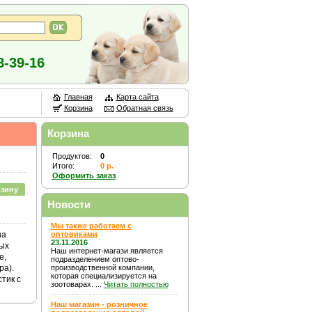
8-39-16
Главная
Карта сайта
Корзина
Обратная связь
Корзина
Продуктов:
0
Итого:
0 р.
Оформить заказ
рзину
Новости
Мы также работаем с
на
оптовиками
23.11.2016
рых
Наш интернет-магази является
е,
подразделением оптово-
ра).
производственной компании,
которая специализируется на
стик с
зоотоварах. ...
Читать полностью
Наш магазин - розничное