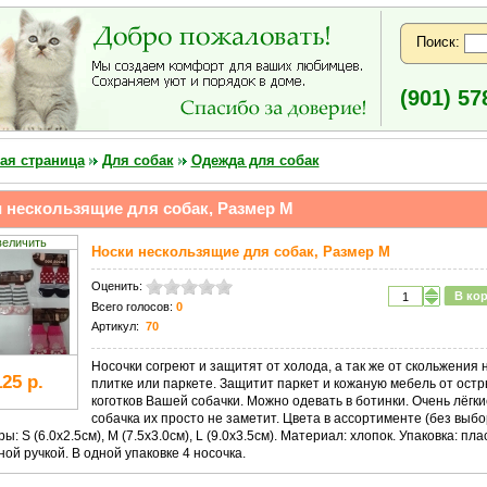
Поиск:
(901) 57
ая страница
Для собак
Одежда для собак
 нескользящие для собак, Размер M
величить
Носки нескользящие для собак, Размер M
Оценить:
В ко
Всего голосов:
0
Артикул:
70
Носочки согреют и защитят от холода, а так же от скольжения 
125 р.
плитке или паркете. Защитит паркет и кожаную мебель от ост
коготков Вашей собачки. Можно одевать в ботинки. Очень лёгки
собачка их просто не заметит. Цвета в ассортименте (без выбо
ы: S (6.0х2.5см), М (7.5х3.0см), L (9.0х3.5см). Материал: хлопок. Упаковка: пла
ой ручкой. В одной упаковке 4 носочка.