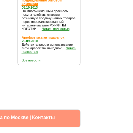
подразделение оптовой
компании
08.10.2013
По многочисленным просьбам
покупателей мы открыли
розничную продажу наших товаров
через специализированный
интернет-магазин МУРКИНЫ
КОГОТКИ. ...
Читать полностью
Арифметика антицарапок
25.09.2010
Действительно ли использование
антицарапок так выгодно? ...
Читать
полностью
Все новости
а по Москве
|
Контакты