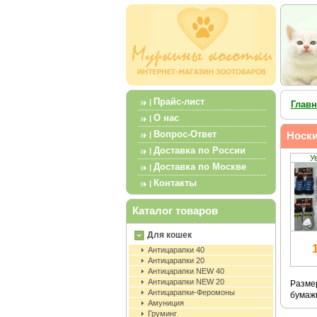
Прайс-лист
|
Главн
О нас
|
Вопрос-Ответ
Носки
|
Доставка по России
|
У
Доставка по Москве
|
Контакты
|
Каталог товаров
Для кошек
Антицарапки 40
Антицарапки 20
Антицарапки NEW 40
Антицарапки NEW 20
Размер
Антицарапки-Феромоны
бумажн
Амуниция
Груминг