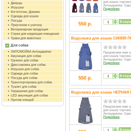
для кошек торгово
Дверцы
Антицарапки. Одеж
Игрушки
Подробнее
Когтеточки, Домики
Одежда для кошек
Посуда
В корз
550 р.
Приучение к унитазу
Ветеринарная продукция
Спреи для коррекции поведения
Водолазка для кошек СИНЯЯ П
Трава для животных
Для собак
ЛАПОМОЙКА Антицарапки
Предлагаем вам 
Амуниция для собак
для кошек торгово
Антицарапки. Одеж
Груминг для собак
Подробнее
Дрессировка для собак
Игрушки для собак
Одежда для собак
В корз
550 р.
Посуда для собак
Транспортировка для собак
Туалет для собак
Украшения для собак
Водолазка для кошек ЧЕРНАЯ
LED амуниция для собак
Против клещей
Предлагаем вам 
для кошек торгово
Антицарапки. Одеж
Подробнее
В корз