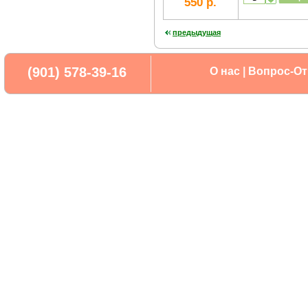
550 р.
предыдущая
(901) 578-39-16
О нас
|
Вопрос-От