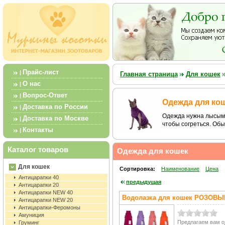
Прайс-лист
|
Главная страница
Для кошек
О нас
|
Вопрос-Ответ
|
Одежда для ко
Доставка по России
|
Одежда нужна лысым 
Доставка по Москве
|
чтобы согреться. Об
Контакты
|
Каталог товаров
Одежда для кошек
Для кошек
Сортировка:
Наименование
Цена
Антицарапки 40
предыдущая
Антицарапки 20
Антицарапки NEW 40
Водолазка для кошек РОЗОВЫ
Антицарапки NEW 20
Антицарапки-Феромоны
Амуниция
Предлагаем вам 
Груминг