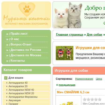
Прайс-лист
|
Главная страница
Для собак
О нас
|
Вопрос-Ответ
|
Игрушки для с
Доставка по России
|
Предлагаем Вашему 
Доставка по Москве
|
мнущиеся, резиновые
Контакты
|
Каталог товаров
Игрушки для собак
Для кошек
Сортировка:
Наименование
Цена
Антицарапки 40
предыдущая
Антицарапки 20
Антицарапки NEW 40
Мяч СМАЙЛИК 6,3 см
Антицарапки NEW 20
Антицарапки-Феромоны
Амуниция
Мяч Смайлик изго
Груминг