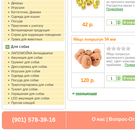
из прочного матер
Дверцы
Расцветка яркая с 
Игрушки
Подробнее
Когтеточки, Домики
Одежда для кошек
Посуда
В корз
42 р.
Приучение к унитазу
Ветеринарная продукция
Спреи для коррекции поведения
Яйцо попрыгун 54 мм
Трава для животных
Для собак
ЛАПОМОЙКА Антицарапки
Яйцо попрыгун
Амуниция для собак
маленького разме
мм). Цвет максим
Груминг для собак
приближе...
Подро
Дрессировка для собак
Игрушки для собак
Одежда для собак
В корз
120 р.
Посуда для собак
Транспортировка для собак
Туалет для собак
предыдущая
Украшения для собак
LED амуниция для собак
Против клещей
(901) 578-39-16
О нас
|
Вопрос-От