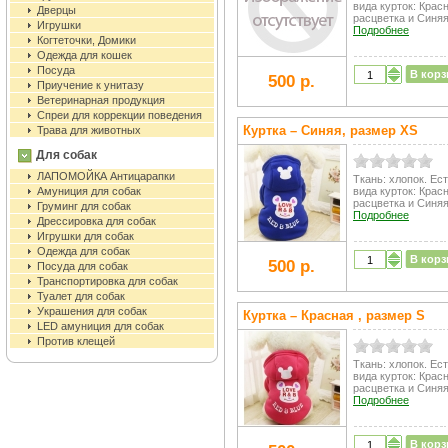
вида курток: Крас
Дверцы
расцветка и Синяя
Игрушки
Подробнее
Когтеточки, Домики
Одежда для кошек
Посуда
В корз
500 р.
Приучение к унитазу
Ветеринарная продукция
Спреи для коррекции поведения
Куртка – Синяя, размер XS
Трава для животных
Для собак
ЛАПОМОЙКА Антицарапки
Ткань: хлопок. Ес
Амуниция для собак
вида курток: Крас
расцветка и Синяя
Груминг для собак
Подробнее
Дрессировка для собак
Игрушки для собак
Одежда для собак
В корз
500 р.
Посуда для собак
Транспортировка для собак
Туалет для собак
Украшения для собак
Куртка – Красная , размер S
LED амуниция для собак
Против клещей
Ткань: хлопок. Ес
вида курток: Крас
расцветка и Синяя
Подробнее
В корз