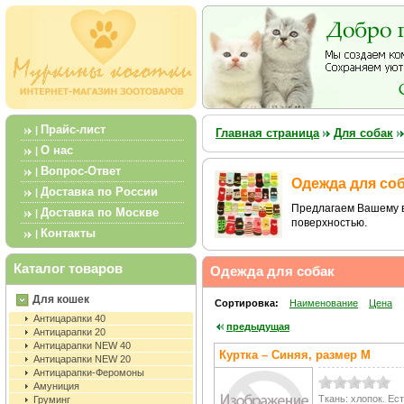
Прайс-лист
|
Главная страница
Для собак
О нас
|
Вопрос-Ответ
|
Одежда для со
Доставка по России
|
Предлагаем Вашему в
Доставка по Москве
|
поверхностью.
Контакты
|
Каталог товаров
Одежда для собак
Для кошек
Сортировка:
Наименование
Цена
Антицарапки 40
предыдущая
Антицарапки 20
Антицарапки NEW 40
Куртка – Синяя, размер M
Антицарапки NEW 20
Антицарапки-Феромоны
Амуниция
Ткань: хлопок. Ес
Груминг