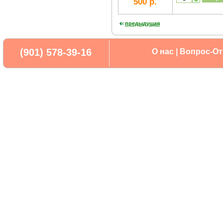
500 р.
предыдущая
(901) 578-39-16
О нас
|
Вопрос-От