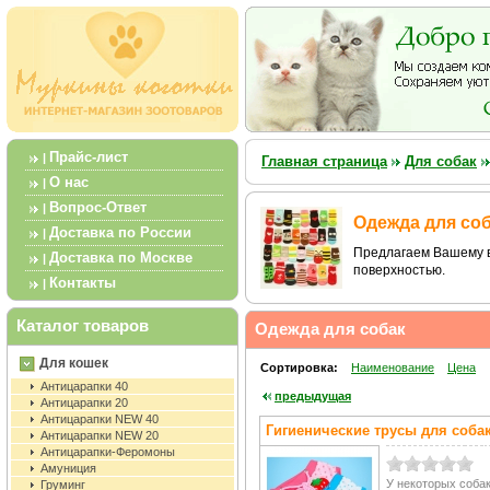
Прайс-лист
|
Главная страница
Для собак
О нас
|
Вопрос-Ответ
|
Одежда для со
Доставка по России
|
Предлагаем Вашему в
Доставка по Москве
|
поверхностью.
Контакты
|
Каталог товаров
Одежда для собак
Для кошек
Сортировка:
Наименование
Цена
Антицарапки 40
предыдущая
Антицарапки 20
Антицарапки NEW 40
Гигиенические трусы для соба
Антицарапки NEW 20
Антицарапки-Феромоны
Амуниция
У некоторых собак
Груминг