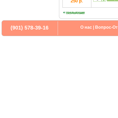
250 р.
предыдущая
(901) 578-39-16
О нас
|
Вопрос-От