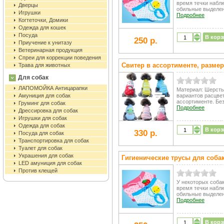
время течки набл
Дверцы
обильные выделени
Игрушки
Подробнее
Когтеточки, Домики
Одежда для кошек
Посуда
В корз
250 р.
Приучение к унитазу
Ветеринарная продукция
Спреи для коррекции поведения
Свитер в ассортименте, размер
Трава для животных
Для собак
ЛАПОМОЙКА Антицарапки
Материал: Шерсть
Амуниция для собак
вариантов расцвет
ассортименте. Без
Груминг для собак
Подробнее
Дрессировка для собак
Игрушки для собак
Одежда для собак
В корз
330 р.
Посуда для собак
Транспортировка для собак
Туалет для собак
Украшения для собак
Гигиенические трусы для собак
LED амуниция для собак
Против клещей
У некоторых собак
время течки набл
обильные выделени
Подробнее
В корз